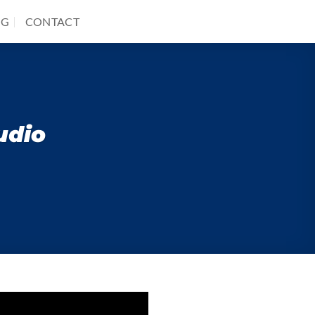
OG
CONTACT
udio