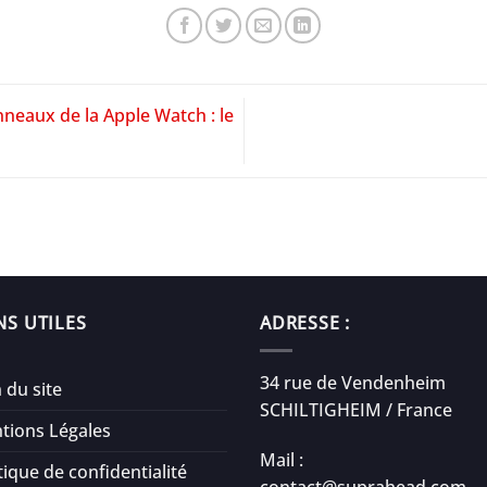
eaux de la Apple Watch : le
NS UTILES
ADRESSE :
34 rue de Vendenheim
 du site
SCHILTIGHEIM / France
tions Légales
Mail :
tique de confidentialité
contact@suprahead.com