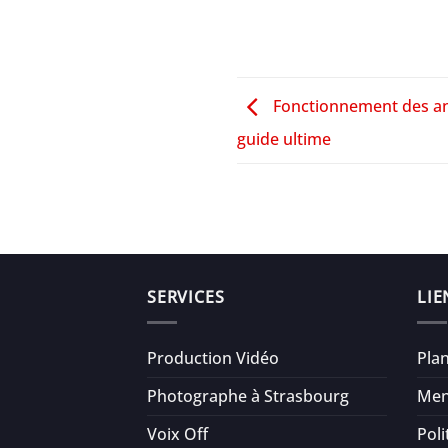
Fonctionnement des ann
guide ultime
SERVICES
LIE
Production Vidéo
Plan
Photographe à Strasbourg
Men
Voix Off
Poli