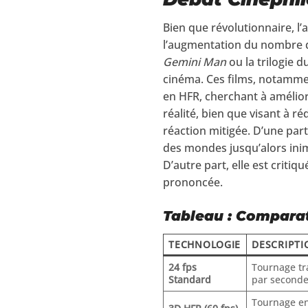
Bien que révolutionnaire, l’
l’augmentation du nombre d
Gemini Man
ou la trilogie d
cinéma. Ces films, notamm
en HFR, cherchant à amélior
réalité, bien que visant à r
réaction mitigée. D’une par
des mondes jusqu’alors inima
D’autre part, elle est criti
prononcée.
Tableau : Compara
TECHNOLOGIE
DESCRIPTI
24 fps
Tournage tr
Standard
par seconde
Tournage e