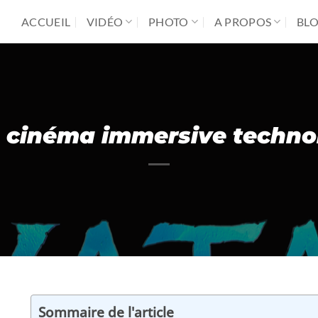
ACCUEIL
VIDÉO
PHOTO
A PROPOS
BL
e cinéma immersive techno
Sommaire de l'article