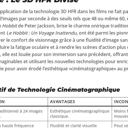
application de la technologie 3D HFR dans les films ne fait pa
’images par seconde à des seuils tels que 48 ou même 60
u
Hobbit
de Peter Jackson, brise le charme onirique traditi
ent
Le Hobbit : Un Voyage Inattendu
, ont été parmi les pion
er le confort de visionnage grâce à une fluidité d’image sa
éduire la fatigue oculaire et à rendre les scènes d’action plu
t, elle est louée pour son immersion sans précédent, offran
ginables et utilisant les nouvelles technologies pour enrich
quée pour avoir érodé l’esthétique «cinématographique» au pr
tif de Technologie Cinématographique
ON
AVANTAGES
INCON
aditionnel à 24 images
Esthétique cinématographique
Moins f
.
classique.
mouve
n haute fréquence
Fluidité et clarté visuelle
Peut se