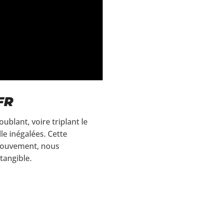
FR
blant, voire triplant le
le inégalées. Cette
mouvement, nous
tangible.