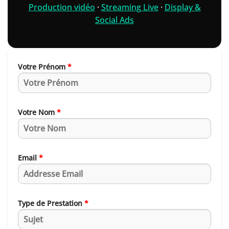
Production vidéo
·
Streaming Live
·
Display &
Social Ads
Votre Prénom
*
Votre Nom
*
Email
*
Type de Prestation
*