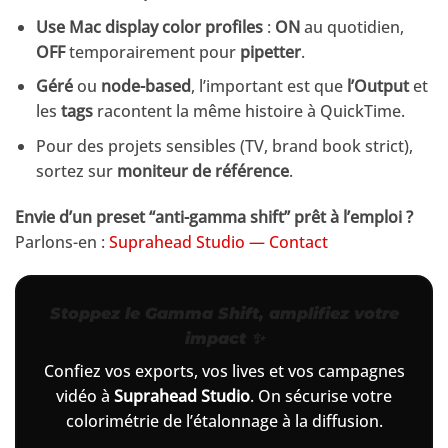
Use Mac display color profiles
:
ON
au quotidien,
OFF
temporairement pour
pipetter
.
Géré
ou
node-based
, l’important est que
l’Output
et
les
tags
racontent la même histoire à QuickTime.
Pour des projets sensibles (TV, brand book strict),
sortez sur
moniteur de référence
.
Envie d’un preset “anti-gamma shift” prêt à l’emploi ?
Parlons-en :
Suprahead Studio — Contact
Stoppez le Gamma Shift, amplifiez votre
impact ✨
Confiez vos exports, vos lives et vos campagnes
vidéo à
Suprahead Studio
. On sécurise votre
colorimétrie de l’étalonnage à la diffusion.