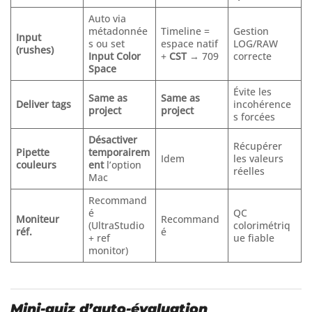
Auto via
métadonnée
Timeline =
Gestion
Input
s ou set
espace natif
LOG/RAW
(rushes)
Input Color
+
CST
→ 709
correcte
Space
Évite les
Same as
Same as
Deliver tags
incohérence
project
project
s forcées
Désactiver
Récupérer
Pipette
temporairem
Idem
les valeurs
couleurs
ent
l’option
réelles
Mac
Recommand
é
QC
Moniteur
Recommand
(UltraStudio
colorimétriq
réf.
é
+ ref
ue fiable
monitor)
Mini-quiz d’auto-évaluation