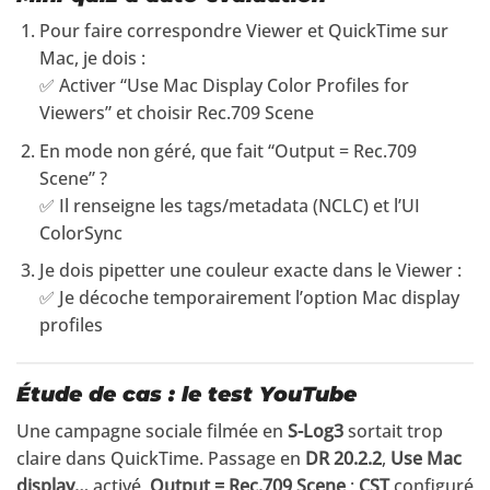
Pour faire correspondre Viewer et QuickTime sur
Mac, je dois :
✅ Activer “Use Mac Display Color Profiles for
Viewers” et choisir Rec.709 Scene
En mode non géré, que fait “Output = Rec.709
Scene” ?
✅ Il renseigne les tags/metadata (NCLC) et l’UI
ColorSync
Je dois pipetter une couleur exacte dans le Viewer :
✅ Je décoche temporairement l’option Mac display
profiles
Étude de cas : le test YouTube
Une campagne sociale filmée en
S-Log3
sortait trop
claire dans QuickTime. Passage en
DR 20.2.2
,
Use Mac
display…
activé,
Output = Rec.709 Scene
;
CST
configuré