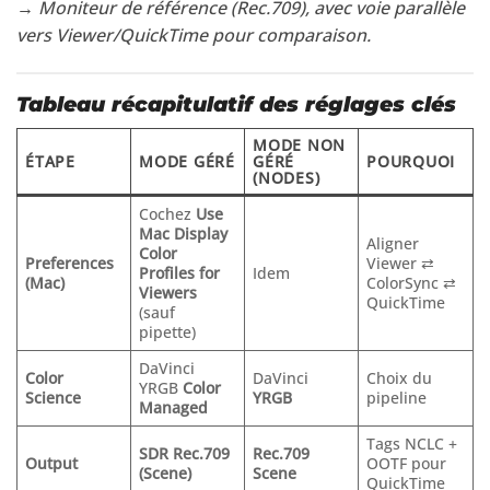
→ Moniteur de référence (Rec.709), avec voie parallèle
vers Viewer/QuickTime pour comparaison.
Tableau récapitulatif des réglages clés
MODE NON
ÉTAPE
MODE GÉRÉ
GÉRÉ
POURQUOI
(NODES)
Cochez
Use
Mac Display
Aligner
Color
Preferences
Viewer ⇄
Profiles for
Idem
(Mac)
ColorSync ⇄
Viewers
QuickTime
(sauf
pipette)
DaVinci
Color
DaVinci
Choix du
YRGB
Color
Science
YRGB
pipeline
Managed
Tags NCLC +
SDR Rec.709
Rec.709
Output
OOTF pour
(Scene)
Scene
QuickTime