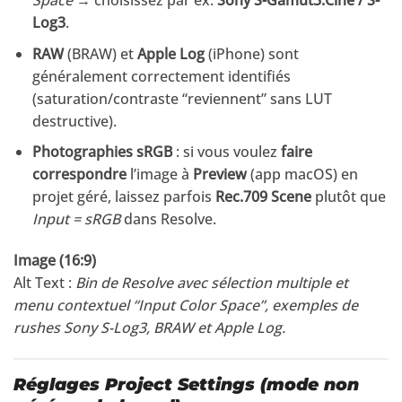
Space
→ choisissez par ex.
Sony S-Gamut3.Cine / S-
Log3
.
RAW
(BRAW) et
Apple Log
(iPhone) sont
généralement correctement identifiés
(saturation/contraste “reviennent” sans LUT
destructive).
Photographies sRGB
: si vous voulez
faire
correspondre
l’image à
Preview
(app macOS) en
projet géré, laissez parfois
Rec.709 Scene
plutôt que
Input = sRGB
dans Resolve.
Image (16:9)
Alt Text :
Bin de Resolve avec sélection multiple et
menu contextuel “Input Color Space”, exemples de
rushes Sony S-Log3, BRAW et Apple Log.
Réglages Project Settings (mode non