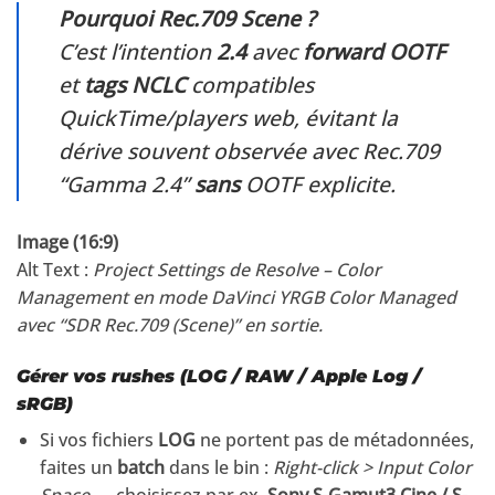
Pourquoi Rec.709 Scene ?
C’est l’intention
2.4
avec
forward OOTF
et
tags NCLC
compatibles
QuickTime/players web, évitant la
dérive souvent observée avec Rec.709
“Gamma 2.4”
sans
OOTF explicite.
Image (16:9)
Alt Text :
Project Settings de Resolve – Color
Management en mode DaVinci YRGB Color Managed
avec “SDR Rec.709 (Scene)” en sortie.
Gérer vos rushes (LOG / RAW / Apple Log /
sRGB)
Si vos fichiers
LOG
ne portent pas de métadonnées,
faites un
batch
dans le bin :
Right-click > Input Color