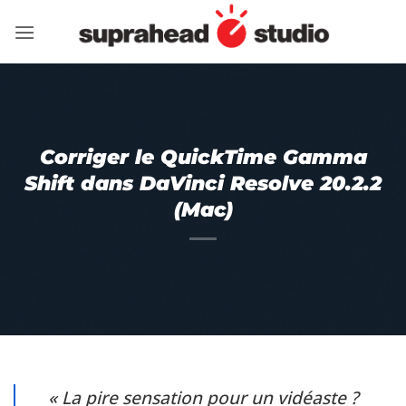
Passer
au
contenu
Corriger le QuickTime Gamma
Shift dans DaVinci Resolve 20.2.2
(Mac)
« La pire sensation pour un vidéaste ?