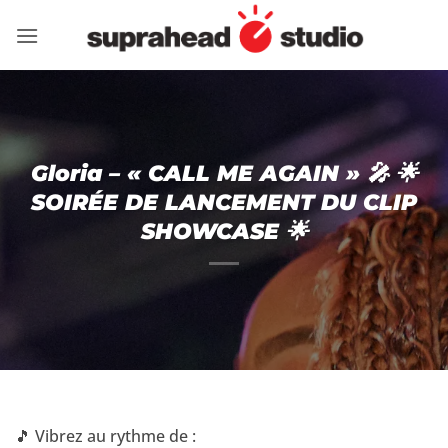
Passer
au
contenu
Gloria – « CALL ME AGAIN » 🎤 🌟
SOIRÉE DE LANCEMENT DU CLIP
SHOWCASE 🌟
🎵 Vibrez au rythme de :