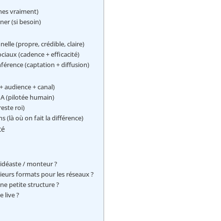
gnes vraiment)
ner (si besoin)
elle (propre, crédible, claire)
ciaux (cadence + efficacité)
férence (captation + diffusion)
+ audience + canal)
IA (pilotée humain)
este roi)
 (là où on fait la différence)
té
vidéaste / monteur ?
sieurs formats pour les réseaux ?
e petite structure ?
e live ?