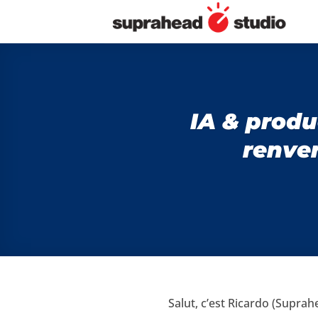
Passer
au
contenu
IA & produ
renve
Salut, c’est Ricardo (Suprah