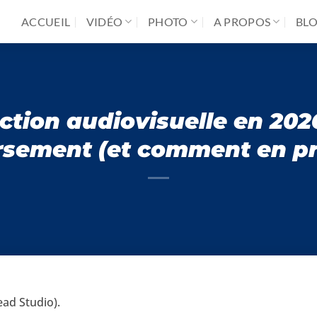
ACCUEIL
VIDÉO
PHOTO
A PROPOS
BL
ction audiovisuelle en 2026
rsement (et comment en pro
ead Studio).