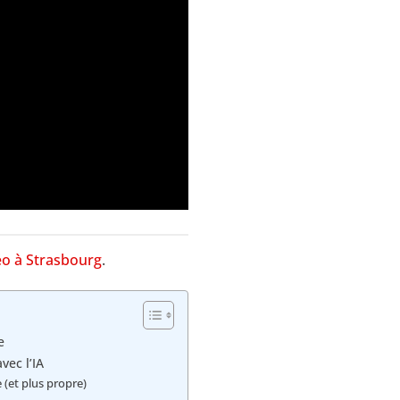
éo à Strasbourg
.
e
vec l’IA
 (et plus propre)