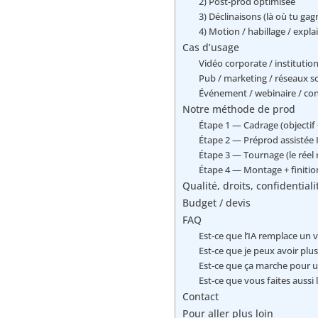
2) Post-prod optimisée
3) Déclinaisons (là où tu ga
4) Motion / habillage / explai
Cas d’usage
Vidéo corporate / institutionn
Pub / marketing / réseaux so
Événement / webinaire / con
Notre méthode de prod
Étape 1 — Cadrage (objectif 
Étape 2 — Préprod assistée 
Étape 3 — Tournage (le réel r
Étape 4 — Montage + finitions
Qualité, droits, confidentiali
Budget / devis
FAQ
Est-ce que l’IA remplace un 
Est-ce que je peux avoir plu
Est-ce que ça marche pour un
Est-ce que vous faites aussi l
Contact
Pour aller plus loin