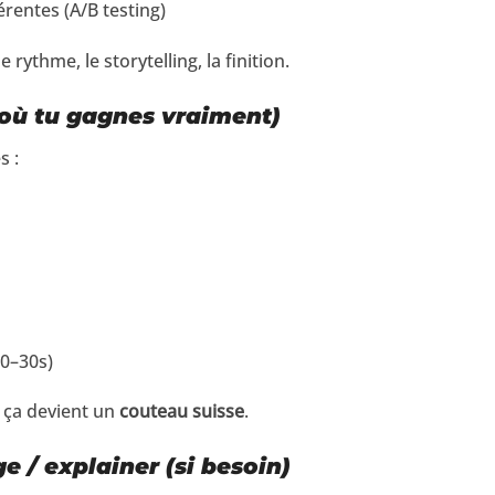
érentes (A/B testing)
 rythme, le storytelling, la finition.
 où tu gagnes vraiment)
s :
20–30s)
e ça devient un
couteau suisse
.
e / explainer (si besoin)