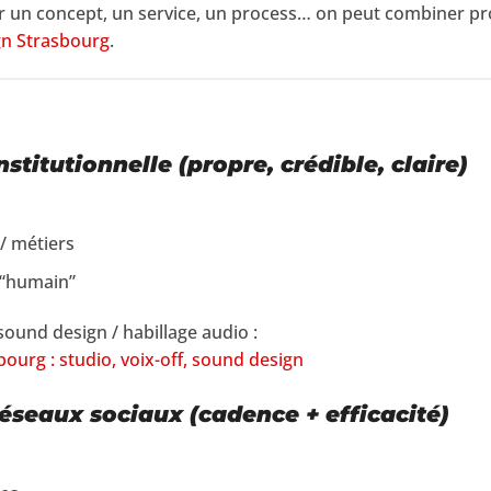
uer un concept, un service, un process… on peut combiner p
gn Strasbourg
.
stitutionnelle (propre, crédible, claire)
 / métiers
t “humain”
 sound design / habillage audio :
ourg : studio, voix-off, sound design
éseaux sociaux (cadence + efficacité)