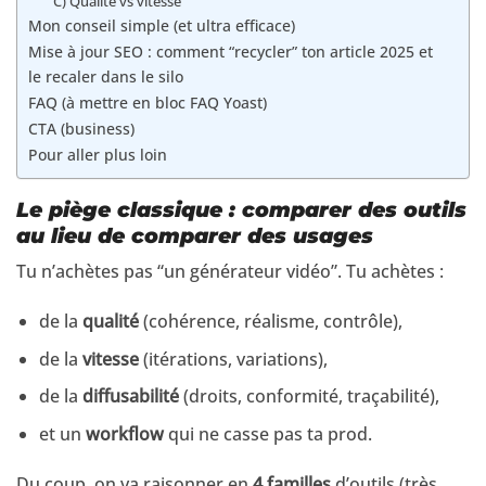
C) Qualité vs vitesse
Mon conseil simple (et ultra efficace)
Mise à jour SEO : comment “recycler” ton article 2025 et
le recaler dans le silo
FAQ (à mettre en bloc FAQ Yoast)
CTA (business)
Pour aller plus loin
Le piège classique : comparer des outils
au lieu de comparer des usages
Tu n’achètes pas “un générateur vidéo”. Tu achètes :
de la
qualité
(cohérence, réalisme, contrôle),
de la
vitesse
(itérations, variations),
de la
diffusabilité
(droits, conformité, traçabilité),
et un
workflow
qui ne casse pas ta prod.
Du coup, on va raisonner en
4 familles
d’outils (très