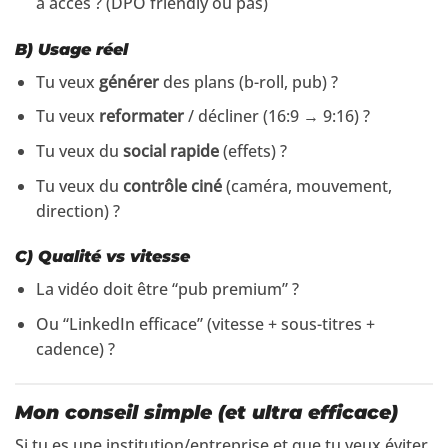
a accès ? (DPO friendly ou pas)
B) Usage réel
Tu veux
générer
des plans (b-roll, pub) ?
Tu veux
reformater
/ décliner (16:9 → 9:16) ?
Tu veux du
social rapide
(effets) ?
Tu veux du
contrôle ciné
(caméra, mouvement,
direction) ?
C) Qualité vs vitesse
La vidéo doit être “pub premium” ?
Ou “LinkedIn efficace” (vitesse + sous-titres +
cadence) ?
Mon conseil simple (et ultra efficace)
Si tu es une institution/entreprise et que tu veux éviter