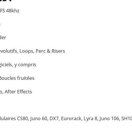
FFS 48khz
s
der
olutifs, Loops, Perc & Risers
iciels, y compris
Boucles fruitées
, After Effects
dulaires CS80, Juno 60, DX7, Eurorack, Lyra 8, Juno 106, S