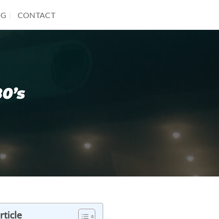
OG
CONTACT
80’s
ticle