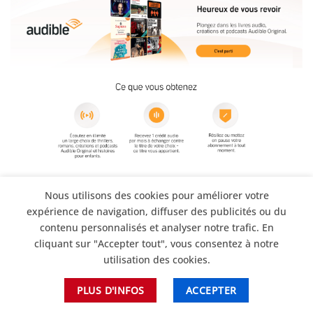
Plongez dans les livres audio, créations et podcasts
Nous utilisons des cookies pour améliorer votre
Audible Original.
expérience de navigation, diffuser des publicités ou du
contenu personnalisés et analyser notre trafic. En
Découvrez le pouvoir de la voix :
cliquant sur "Accepter tout", vous consentez à notre
Pourquoi opter pour la voix off en
utilisation des cookies.
freelance ?
Dans le monde numérique d’aujourd’hui, la voix est
PLUS D'INFOS
ACCEPTER
bien plus qu’un simple son ; elle est l’écho de l’émotion,