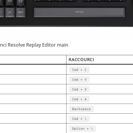
i Resolve Replay Editor main
RACCOURCI
Cmd + C
Cmd + V
Cmd + X
Cmd + A
é
Backspace
Cmd + \
Option + \