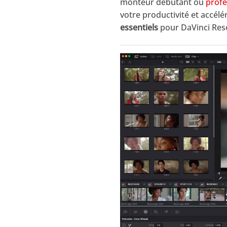
monteur débutant ou
profe
votre productivité et accélé
essentiels
pour DaVinci Reso