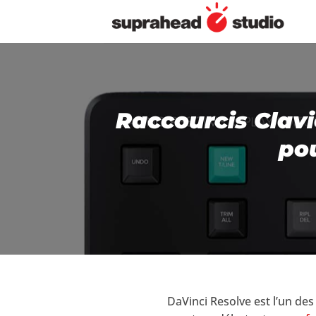
Passer
au
contenu
Raccourcis Clavi
po
DaVinci Resolve est l’un des