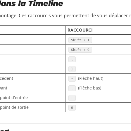
dans la Timeline
ontage. Ces raccourcis vous permettent de vous déplacer 
RACCOURCI
Shift + I
Shift + O
[
]
écédent
(Flèche haut)
↑
vant
(Flèche bas)
↓
 point d’entrée
I
 point de sortie
O