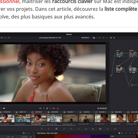
ssionnel
, maîtriser les
raccourcis clavier
sur Mac est indisp
rer vos projets. Dans cet article, découvrez la
liste complète
lve, des plus basiques aux plus avancés.