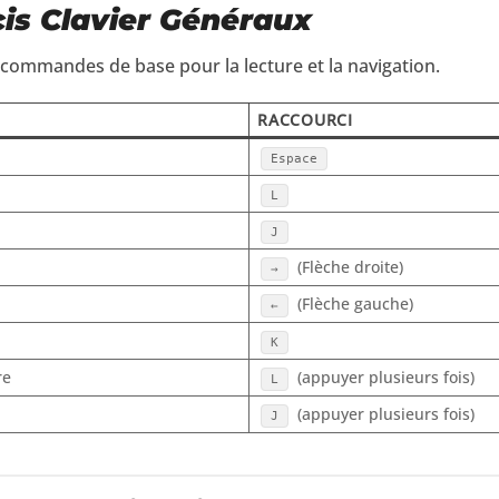
cis Clavier Généraux
 commandes de base pour la lecture et la navigation.
RACCOURCI
Espace
L
J
(Flèche droite)
→
(Flèche gauche)
←
K
re
(appuyer plusieurs fois)
L
(appuyer plusieurs fois)
J