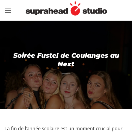
Passer
au
contenu
Soirée Fustel de Coulanges au
Next
La fin de l’année scolaire est un moment crucial pour