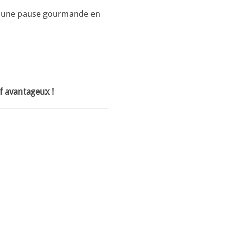
r une pause gourmande en
f avantageux !