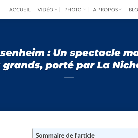
ACCUEIL
VIDÉO
PHOTO
A PROPOS
BL
ssenheim : Un spectacle m
t grands, porté par La Nich
Sommaire de l'article