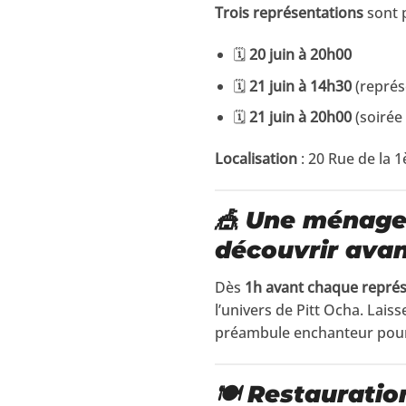
Trois représentations
sont p
🗓️
20 juin à 20h00
🗓️
21 juin à 14h30
(représ
🗓️
21 juin à 20h00
(soirée
Localisation
: 20 Rue de la 
🎪 Une ménager
découvrir avan
Dès
1h avant chaque repré
l’univers de Pitt Ocha. Lais
préambule enchanteur pour 
🍽️ Restauratio