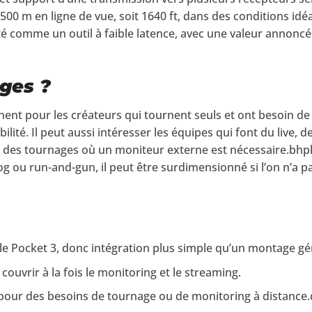
00 m en ligne de vue, soit 1640 ft, dans des conditions id
té comme un outil à faible latence, avec une valeur annoncée
ges ?
nent pour les créateurs qui tournent seuls et ont besoin de
lité. Il peut aussi intéresser les équipes qui font du live, d
 des tournages où un moniteur externe est nécessaire.bh
 ou run-and-gun, il peut être surdimensionné si l’on n’a p
 le Pocket 3, donc intégration plus simple qu’un montage g
ouvrir à la fois le monitoring et le streaming.
our des besoins de tournage ou de monitoring à distance.d