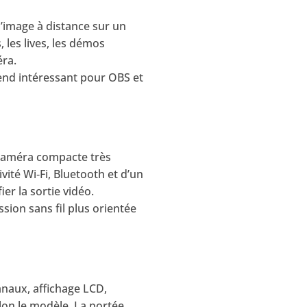
 l’image à distance sur un
, les lives, les démos
éra.
 rend intéressant pour OBS et
 caméra compacte très
vité Wi‑Fi, Bluetooth et d’un
er la sortie vidéo.
sion sans fil plus orientée
anaux, affichage LCD,
lon le modèle. La portée