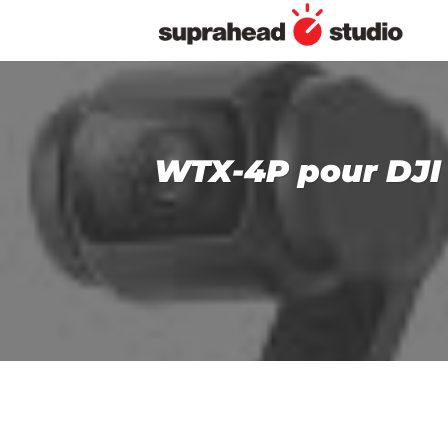
Passer
au
contenu
WTX-4P pour DJI 