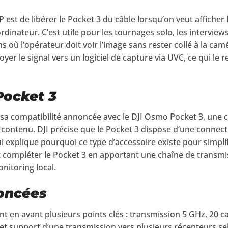
P est de libérer le Pocket 3 du câble lorsqu’on veut afficher
dinateur. C’est utile pour les tournages solo, les interviews
s où l’opérateur doit voir l’image sans rester collé à la cam
yer le signal vers un logiciel de capture via UVC, ce qui le
Pocket 3
t sa compatibilité annoncée avec le DJI Osmo Pocket 3, une
e contenu. DJI précise que le Pocket 3 dispose d’une connecti
explique pourquoi ce type d’accessoire existe pour simplifi
t compléter le Pocket 3 en apportant une chaîne de transmis
nitoring local.
oncées
nt en avant plusieurs points clés : transmission 5 GHz, 20 c
et support d’une transmission vers plusieurs récepteurs se