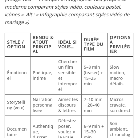
moderne comparant styles vidéo, couleurs pastel,
icônes ». Alt : « Infographie comparant styles vidéo de
mariage »)
RENDU &
OPTIONS
DURÉE
STYLE /
ATOUT
IDÉAL SI
À
TYPE DU
OPTION
PRINCIP
VOUS…
PRIVILÉG
FILM
AL
IER
Cherchez
un film
5–8 min
Slow
Émotionn
Poétique,
sensible
(teaser) +
motion,
el
intime
et
15–25
macro
intempor
min
détails
el
Narration
Aimez les
7–10 min
Micros
Storytelli
personna
discours
+ 20–40
cravate,
ng (voix)
lisée
& lettres
min
son direct
Détestez
Son
Authentiq
poser,
6–9 min +
Documen
ambiant,
ue,
voulez «
15–30
taire
chronolog
discret
la vraie
min