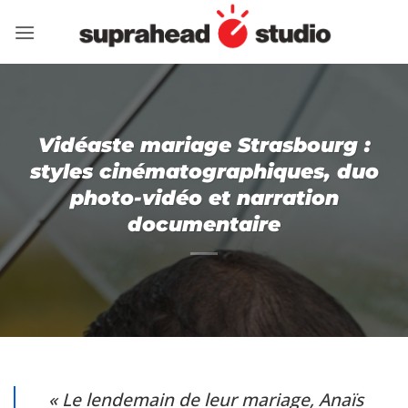
Passer
au
contenu
Vidéaste mariage Strasbourg :
styles cinématographiques, duo
photo-vidéo et narration
documentaire
« Le lendemain de leur mariage, Anaïs