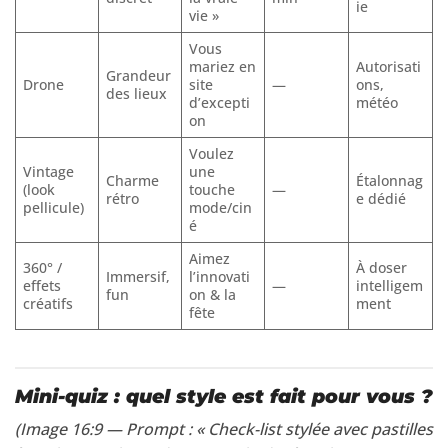
ie
vie »
Vous
mariez en
Autorisati
Grandeur
Drone
site
—
ons,
des lieux
d’excepti
météo
on
Voulez
Vintage
une
Charme
Étalonnag
(look
touche
—
rétro
e dédié
pellicule)
mode/cin
é
Aimez
360° /
À doser
Immersif,
l’innovati
effets
—
intelligem
fun
on & la
créatifs
ment
fête
Mini-quiz : quel style est fait pour vous ?
(Image 16:9 — Prompt : « Check-list stylée avec pastilles