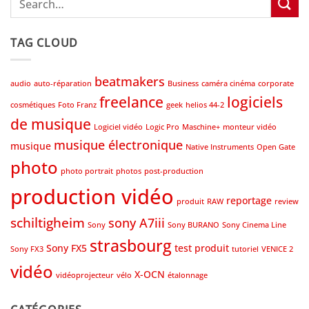
TAG CLOUD
beatmakers
audio
auto-réparation
Business
caméra cinéma
corporate
freelance
logiciels
cosmétiques
Foto Franz
geek
helios 44-2
de musique
Logiciel vidéo
Logic Pro
Maschine+
monteur vidéo
musique électronique
musique
Native Instruments
Open Gate
photo
photo portrait
photos
post-production
production vidéo
reportage
produit
RAW
review
schiltigheim
sony A7iii
Sony
Sony BURANO
Sony Cinema Line
strasbourg
Sony FX5
test produit
Sony FX3
tutoriel
VENICE 2
vidéo
X-OCN
vidéoprojecteur
vélo
étalonnage