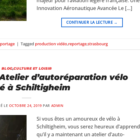
majeur pour l’aviation légère française. Une
Innovation Aéronautique Avancée Le […]
CONTINUER LA LECTURE
→
portage
|
Tagged
production vidéo
,
reportage
,
strasbourg
BLOG
,
CULTURE ET LOISIR
 Atelier d’autoréparation vélo
ué à Schiltigheim
IÉ LE
OCTOBRE 24, 2019
PAR
ADMIN
Si vous êtes un amoureux de vélo à
Schiltigheim, vous serez heureux d’appren
qu’il y a maintenant un atelier d’auto-