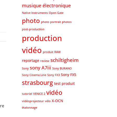
musique électronique
Native Instruments
Open Gate
photo
photo portrait
photos
post-production
production
vidéo
produit
RAW
schiltigheim
reportage
review
sony A7iii
Sony
Sony BURANO
Sony FX5
Sony Cinema Line
Sony FX3
strasbourg
test produit
vidéo
tutoriel
VENICE 2
X-OCN
vidéoprojecteur
vélo
dre
étalonnage