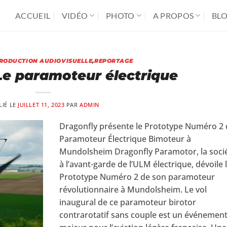
ACCUEIL
VIDÉO
PHOTO
A PROPOS
BL
RODUCTION AUDIOVISUELLE
,
REPORTAGE
Le paramoteur électrique
LIÉ LE
JUILLET 11, 2023
PAR
ADMIN
Dragonfly présente le Prototype Numéro 2
Paramoteur Électrique Bimoteur à
Mundolsheim Dragonfly Paramotor, la soci
à l’avant-garde de l’ULM électrique, dévoile 
Prototype Numéro 2 de son paramoteur
révolutionnaire à Mundolsheim. Le vol
inaugural de ce paramoteur birotor
contrarotatif sans couple est un événemen