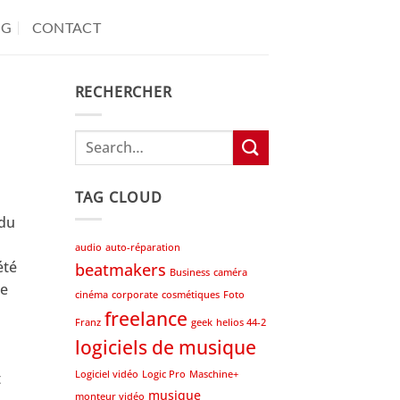
OG
CONTACT
RECHERCHER
TAG CLOUD
 du
audio
auto-réparation
été
beatmakers
Business
caméra
le
cinéma
corporate
cosmétiques
Foto
freelance
Franz
geek
helios 44-2
logiciels de musique
Logiciel vidéo
Logic Pro
Maschine+
t
musique
monteur vidéo