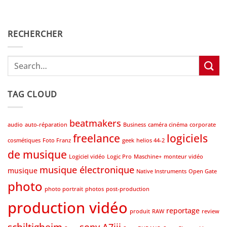
RECHERCHER
TAG CLOUD
beatmakers
audio
auto-réparation
Business
caméra cinéma
corporate
freelance
logiciels
cosmétiques
Foto Franz
geek
helios 44-2
de musique
Logiciel vidéo
Logic Pro
Maschine+
monteur vidéo
musique électronique
musique
Native Instruments
Open Gate
photo
photo portrait
photos
post-production
production vidéo
reportage
produit
RAW
review
schiltigheim
sony A7iii