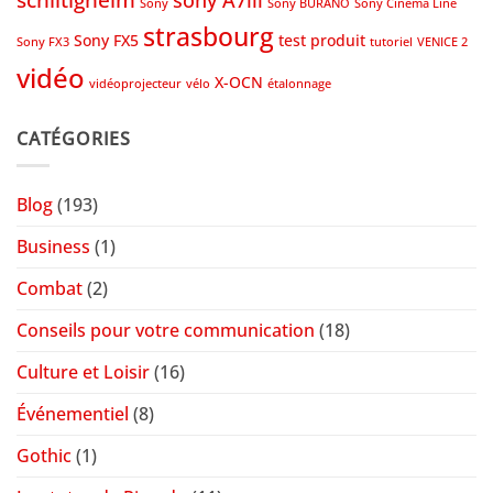
Sony
Sony BURANO
Sony Cinema Line
strasbourg
Sony FX5
test produit
Sony FX3
tutoriel
VENICE 2
vidéo
X-OCN
vidéoprojecteur
vélo
étalonnage
CATÉGORIES
Blog
(193)
Business
(1)
Combat
(2)
Conseils pour votre communication
(18)
Culture et Loisir
(16)
Événementiel
(8)
Gothic
(1)