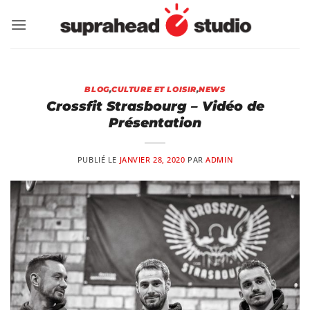
Passer
au
contenu
BLOG
,
CULTURE ET LOISIR
,
NEWS
Crossfit Strasbourg – Vidéo de
Présentation
PUBLIÉ LE
JANVIER 28, 2020
PAR
ADMIN