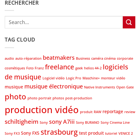
RECHERCHER
TAG CLOUD
beatmakers
audio
auto-réparation
Business
caméra cinéma
corporate
freelance
logiciels
cosmétiques
Foto Franz
geek
helios 44-2
de musique
Logiciel vidéo
Logic Pro
Maschine+
monteur vidéo
musique électronique
musique
Native Instruments
Open Gate
photo
photo portrait
photos
post-production
production vidéo
reportage
produit
RAW
review
schiltigheim
sony A7iii
Sony
Sony BURANO
Sony Cinema Line
strasbourg
Sony FX5
test produit
Sony FX3
tutoriel
VENICE 2