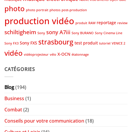
photo
photo portrait
photos
post-production
production vidéo
reportage
produit
RAW
review
schiltigheim
sony A7iii
Sony
Sony BURANO
Sony Cinema Line
strasbourg
Sony FX5
test produit
Sony FX3
tutoriel
VENICE 2
vidéo
X-OCN
vidéoprojecteur
vélo
étalonnage
CATÉGORIES
Blog
(194)
Business
(1)
Combat
(2)
Conseils pour votre communication
(18)