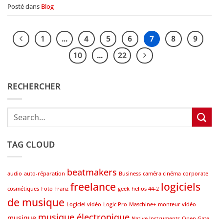
Posté dans
Blog
1
…
4
5
6
7
8
9
10
…
22
RECHERCHER
TAG CLOUD
beatmakers
audio
auto-réparation
Business
caméra cinéma
corporate
freelance
logiciels
cosmétiques
Foto Franz
geek
helios 44-2
de musique
Logiciel vidéo
Logic Pro
Maschine+
monteur vidéo
musique électronique
musique
Native Instruments
Open Gate