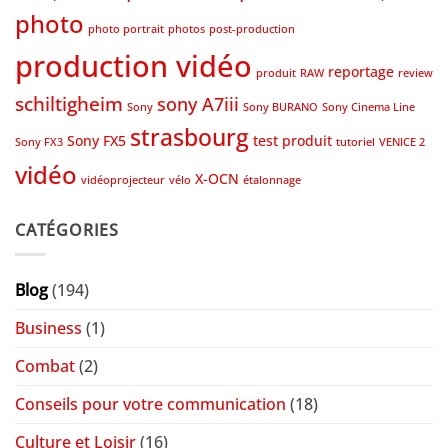
photo
photo portrait
photos
post-production
production vidéo
reportage
produit
RAW
review
schiltigheim
sony A7iii
Sony
Sony BURANO
Sony Cinema Line
strasbourg
Sony FX5
test produit
Sony FX3
tutoriel
VENICE 2
vidéo
X-OCN
vidéoprojecteur
vélo
étalonnage
CATÉGORIES
Blog
(194)
Business
(1)
Combat
(2)
Conseils pour votre communication
(18)
Culture et Loisir
(16)