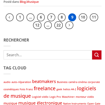
Posté dans
Blog
,
Musique
1
…
6
7
8
9
10
11
12
…
22
RECHERCHER
TAG CLOUD
beatmakers
audio
auto-réparation
Business
caméra cinéma
corporate
freelance
logiciels
cosmétiques
Foto Franz
geek
helios 44-2
de musique
Logiciel vidéo
Logic Pro
Maschine+
monteur vidéo
musique électronique
musique
Native Instruments
Open Gate